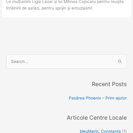
Le mulțumim Ligia Lazar și lui Mihnea Cojocaru pentru reușita
întâlnirii de astăzi, pentru sprijin și entuziasm!
S
e
a
Recent Posts
r
c
Pasărea Phoenix – Prim-ajutor
h
f
Articole Centre Locale
o
r
bleuMarin, Constanța
(1)