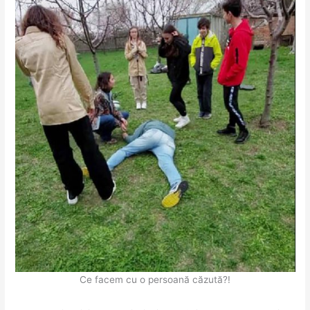
Ce facem cu o persoană căzută?!