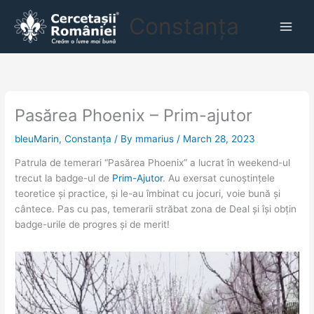
Skip
Main
Constanța
to
Men
content
Pasărea Phoenix – Prim-ajutor
bleuMarin, Constanța
/ By
mmarius
/
March 28, 2023
Patrula de temerari “Pasărea Phoenix” a lucrat în weekend-ul
trecut la badge-ul de
Prim-Ajutor
. Au exersat cunoștințele
teoretice și practice, și le-au îmbinat cu jocuri, voie bună și
cântece. Pas cu pas, temerarii străbat zona de Deal și își obțin
badge-urile de progres și de merit!